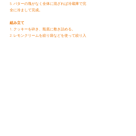
5. バターの塊がなく全体に混ざれば冷蔵庫で完
全に冷まして完成。
組み立て
1. クッキーを砕き、瓶底に敷き詰める。
2. レモンクリームを絞り袋などを使って絞り入
れる。
3. ブルーベリーやホイップクリームで飾って完
成。
レシピトップへ