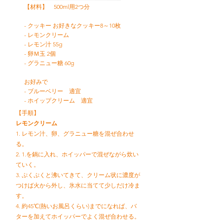
【材料】 500ml用2つ分
- クッキー お好きなクッキー8～10枚
- レモンクリーム
- レモン汁 55g
- 卵Ｍ玉 2個
- グラニュー糖 60g
お好みで
- ブルーベリー 適宜
- ホイップクリーム 適宜
【手順】
レモンクリーム
1. レモン汁、卵、グラニュー糖を混ぜ合わせ
る。
2. 1.を鍋に入れ、ホイッパーで混ぜながら炊い
ていく。
3. ぷくぷくと沸いてきて、クリーム状に濃度が
つけば火から外し、氷水に当てて少しだけ冷ま
す。
4. 約45℃(熱いお風呂くらい)までになれば、バ
ターを加えてホイッパーでよく混ぜ合わせる。