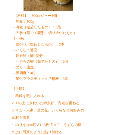
【材料】
500ccジャー1個
- 酢飯：100g
- 海老（塩茹したもの）：3尾
- 人参（茹でて花形に切り抜いたもの）：
3～4枚
- 菜の花（塩茹したもの）：2本
- いくら：適宜
- 錦糸卵：卵1個分
- うずらの卵（茹でたもの）：2個
- のり：適宜
- 黒胡麻：4粒
- 星付プラスティック爪楊枝：2本
【手順】
1. 酢飯を瓶に入れる
2. 1.の上にきれいに錦糸卵、海老を重ねる
3. そこへ人参、葉の花、いくらなどお好みの
食材を飾る
4. のりを1cm四方に3枚切って、うずらの卵
の上に写真のように貼り付ける