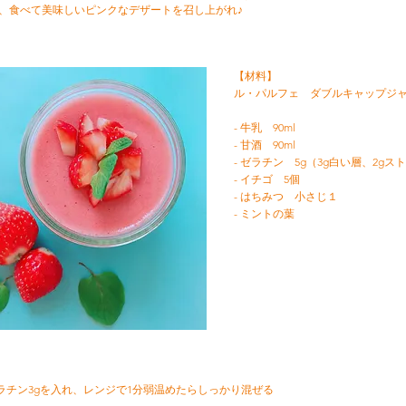
、食べて美味しいピンクなデザートを召し上がれ♪
【材料】
ル・パルフェ ダブルキャップジャー
- 牛乳 90ml
- 甘酒 90ml
- ゼラチン 5g（3g白い層、2g
- イチゴ 5個
- はちみつ 小さじ１
- ミントの葉
ゼラチン3gを入れ、レンジで1分弱温めたらしっかり混ぜる