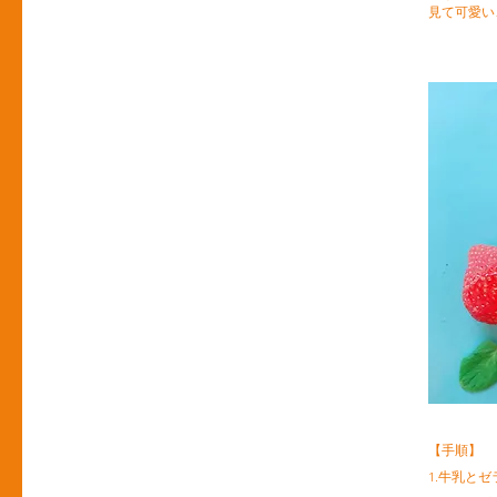
見て可愛い
【手順】
1.牛乳と