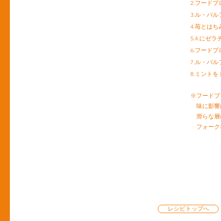
2.フード
3.ル・パ
4.苺とは
5.4.にゼ
6.フード
7.ル・パ
8.ミント
※フードプ
味に影響
滑らな層
フォーク
レシピトップへ