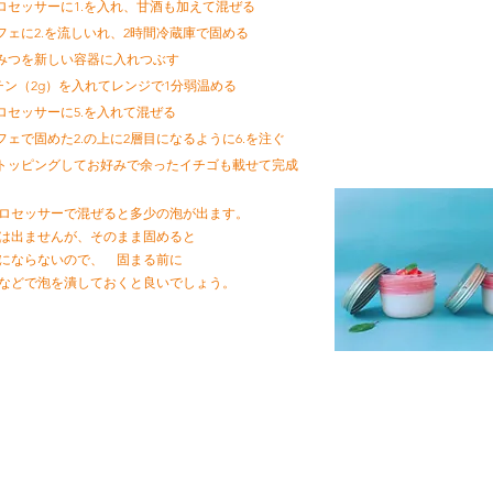
プロセッサーに1.を入れ、甘酒も加えて混ぜる
ルフェに2.を流しいれ、2時間冷蔵庫で固める
ちみつを新しい容器に入れつぶす
ラチン（2g）を入れてレンジで1分弱温める
プロセッサーに5.を入れて混ぜる
ルフェで固めた2.の上に2層目になるように6.を注ぐ
をトッピングしてお好みで余ったイチゴも載せて完成
ロセッサーで混ぜると多少の泡が出ます。
は出ませんが、そのまま固めると
にならないので、 固まる前に
などで泡を潰しておくと良いでしょう。