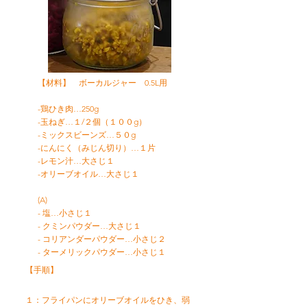
【材料】 ボーカルジャー 0.5L用
-鶏ひき肉…250g
-玉ねぎ…１/２個（１００g）
-ミックスビーンズ…５０g
-にんにく（みじん切り）…１片
-レモン汁…大さじ１
-オリーブオイル…大さじ１
(A)
- 塩…小さじ１
- クミンパウダー…大さじ１
- コリアンダーパウダー…小さじ２
- ターメリックパウダー…小さじ１
【手順】
１：フライパンにオリーブオイルをひき、弱