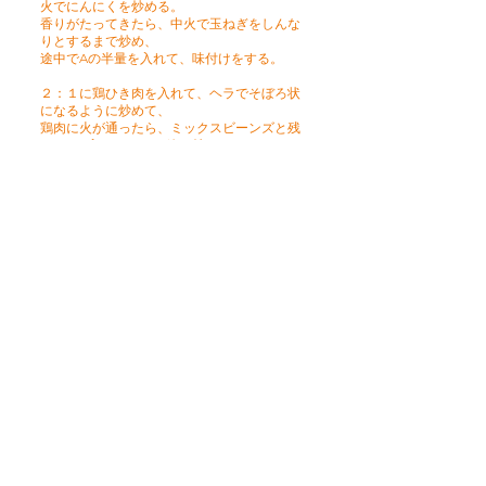
火でにんにくを炒める。
香りがたってきたら、中火で玉ねぎをしんな
りとするまで炒め、
途中でAの半量を入れて、味付けをする。
２：１に鶏ひき肉を入れて、ヘラでそぼろ状
になるように炒めて、
鶏肉に火が通ったら、ミックスビーンズと残
りのAを入れてサッと絡め炒める。
３：２を火を止めて、レモン汁を回し入れて
和え、熱がとれたら、ルパルフェに入れて保
存する。
※ 保存期間約５日
レシピトップへ